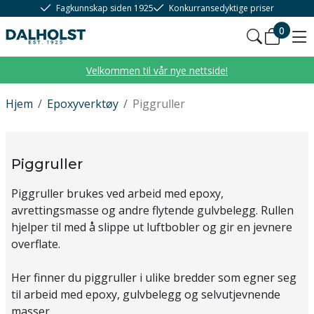
Fagkunnskap siden 1925
Konkurransedyktige priser
0
Velkommen til vår nye nettside!
Hjem
/
Epoxyverktøy
/
Piggruller
Piggruller
Piggruller brukes ved arbeid med epoxy,
avrettingsmasse og andre flytende gulvbelegg. Rullen
hjelper til med å slippe ut luftbobler og gir en jevnere
overflate.
Her finner du piggruller i ulike bredder som egner seg
til arbeid med epoxy, gulvbelegg og selvutjevnende
masser.